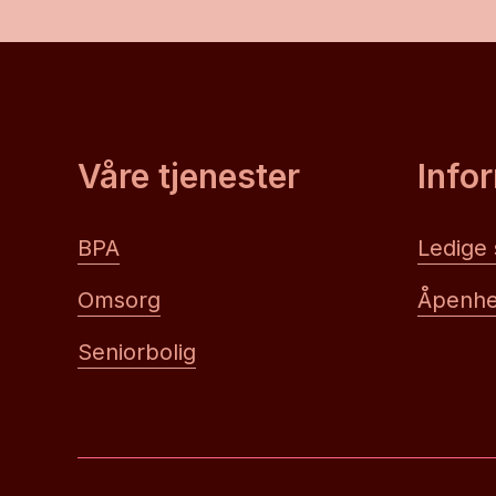
Våre tjenester
Info
BPA
Ledige s
Omsorg
Åpenhe
Seniorbolig