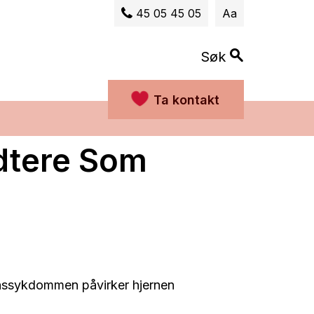
45 05 45 05
Aa
Søk
Ta kontakt
dtere Som
nssykdommen påvirker hjernen