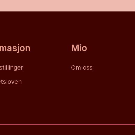
rmasjon
Mio
tillinger
Om oss
tsloven