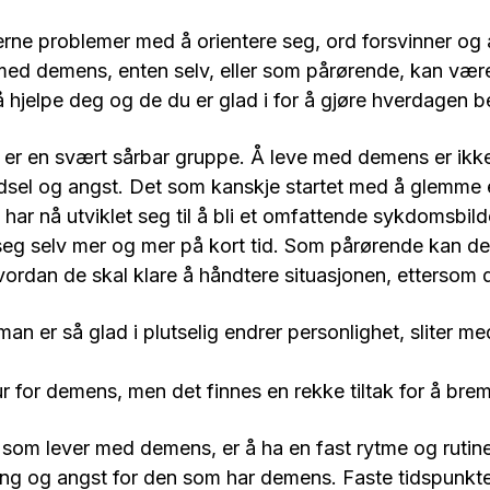
rne problemer med å orientere seg, ord forsvinner og
d demens, enten selv, eller som pårørende, kan vær
 hjelpe deg og de du er glad i for å gjøre hverdagen b
er en svært sårbar gruppe. Å leve med demens er ikk
redsel og angst. Det som kanskje startet med å glemme en
, har nå utviklet seg til å bli et omfattende sykdomsb
 seg selv mer og mer på kort tid. Som pårørende kan de
vordan de skal klare å håndtere situasjonen, ettersom 
an er så glad i plutselig endrer personlighet, sliter med
r for demens, men det finnes en rekke tiltak for å bre
 som lever med demens, er å ha en fast rytme og rutin
ring og angst for den som har demens. Faste tidspunkter