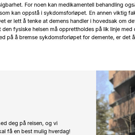
utsigbarhet. For noen kan medikamentell behandling også
om kan oppstå i sykdomsforløpet. En annen viktig fakto
. Det er lett å tenke at demens handler i hovedsak om d
 den fysiske helsen må opprettholdes på lik linje me
på å bremse sykdomsforløpet for demente, er det å h
ed deg på reisen, og vi
skal få en best mulig hverdag!