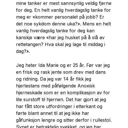
mine tanker er mest sannsynlig veldig fjerne
for deg. En helt vanlig hverdagslig tanke for
meg er «kommer personalet på jobb? Er
det noe sykdom denne uka?». Mens en helt
vanlig hverdagslig tanke for deg kan
kanskje være «har jeg husket på å slå av
rettetangen? Hva skal jeg lage til middag i
dag?».
Jeg heter Ida Marie og er 25 år. Før var jeg
en frisk og rask jente som drev med dans
og ridning. Da jeg var 14 år fikk jeg
hjertestans med påfølgende Anoxisk
hjerneskade som er en komplikasjon av for
lite surstoff til hjernen. Det har gjort at jeg
har fått store utfordringer i etterkant og
førte blant annet til at jeg ikke har
gåfunksjon lengre og sitter derfor i rullestol.
Synet er betraktelig svekket, og jeg har